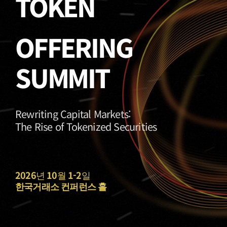
TOKEN
OFFERING
SUMMIT
Rewriting Capital Markets:
The Rise of Tokenized Securities
2026
년
10
월
1-2
일
한국거래소 컨퍼런스 홀