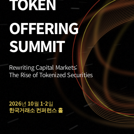
TOKEN
OFFERING
SUMMIT
Rewriting Capital Markets:
The Rise of Tokenized Securities
2026
년
10
월
1-2
일
한국거래소 컨퍼런스 홀