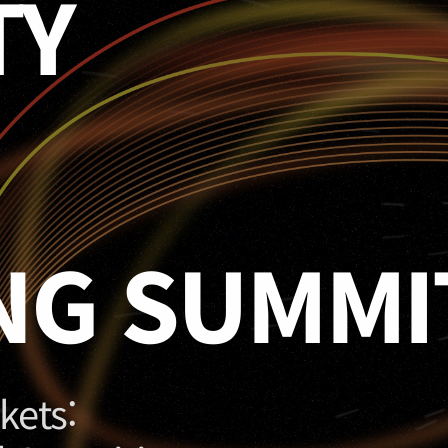
TY
NG SUMMI
kets: